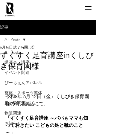
記事
All Posts
6月16日
読了時間: 3分
All Posts
すくすく足育講座inくしび
講演会・講座
き保育園様
イベント関連
びーちぇんアパレル
整体・スポーツ整体
令和8年 6月 12日（金）くしびき保育園
足と靴関連
様の育児講話にて、
物販関連
「すくすく足育講座 ～パパもママも知
お知らせ
っておきたい こどもの足と靴のこと
～」