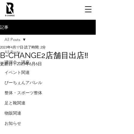
記事
All Posts
2023年4月17日
読了時間: 2分
All Posts
B-CHANGE2店舗目出店‼️
講演会・講座
更新日：
2023年6月6日
イベント関連
びーちぇんアパレル
整体・スポーツ整体
足と靴関連
物販関連
お知らせ