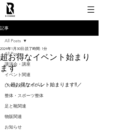
記事
All Posts
2024年1月30日
読了時間: 1分
All Posts
超お得なイベント始まり
講演会・講座
ます
イベント関連
＼超お得なイベント始まります‼️／
びーちぇんアパレル
整体・スポーツ整体
足と靴関連
物販関連
お知らせ