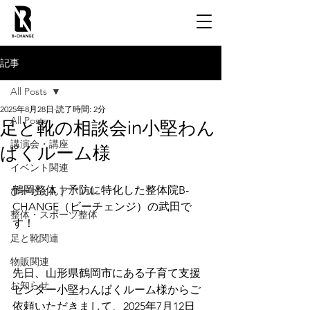
記事
All Posts
2025年8月28日
読了時間: 2分
All Posts
足と靴の相談会in小堅わん
講演会・講座
ぱくルーム様
イベント関連
鶴岡整体｜予防に特化した整体院B-
びーちぇんアパレル
CHANGE（ビーチェンジ）の武田で
整体・スポーツ整体
す！
足と靴関連
物販関連
先日、山形県鶴岡市にある子育て支援
お知らせ
センター小堅わんぱくルーム様からご
依頼いただきまして、2025年7月12日