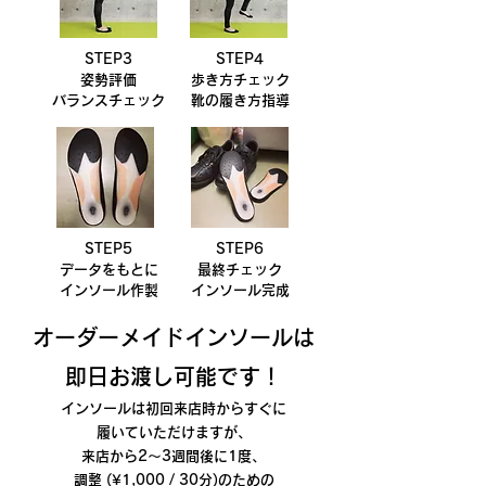
STEP3
STEP4
姿勢評価
歩き方チェック
バランスチェック
靴の履き方指導
STEP5
STEP6
データをもとに
最終チェック
インソール作製
インソール完成
オーダ
ーメイドインソールは
即日お渡し可能です！
インソールは初回来店時からすぐに
履いていただけますが、
来店から2〜3週間後に1度、
調整 (¥1,000 / 30分)のための