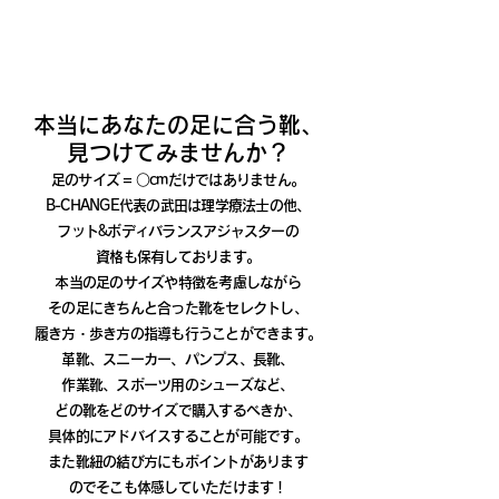
※足の計測のみご希望の場合
一律
￥1,100
となります
本当にあなたの足に合う靴、
見つけてみませんか？
足のサイズ = ○cmだけではありませ
ん。
B-CHANG
E代表の武田は理学療法士の他、
フット&ボディバランスアジャスターの
資格も保有しております。
本当の足のサイズや特徴を考慮しながら
その足にきちんと合っ
た靴をセレクトし、
履き方・歩き方の指導も行うことができます。
革靴、スニーカー、パンプス、長靴、
作業靴、スポーツ用のシューズなど、
どの靴をどのサイズで購入するべきか、
具体的にアドバイスすることが可能です。
また靴紐の結び方にもポイントがあります
のでそこも体感していただけます！