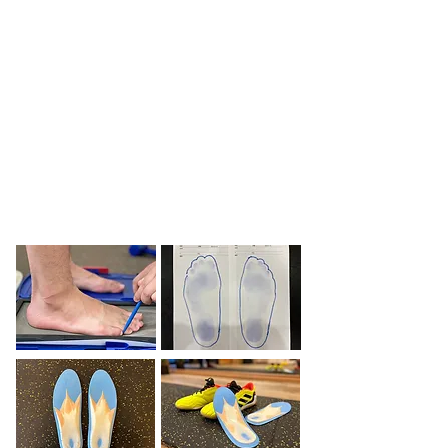
中高生
￥15,000
小学生以下
￥10,000
​調整料
​￥1,000
セミオーダーメイドインソール
初回：60分
​ 一律
￥7,700