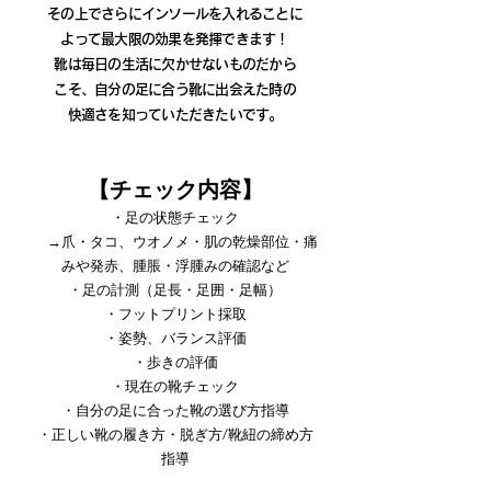
その上でさらにインソールを入れることに
よって最大限の効果を発揮できます！
靴は毎日の生活に欠かせないものだから
こそ、自分の足に合う靴に出会えた時の
快適さを知っていただきたいです。
【チェック内容】
・足の状態チェック
→爪・タコ、ウオノメ・肌の乾燥部位・痛
みや発赤、腫脹・浮腫みの確認など
・足の計測（足長・足囲・足幅）
・フットプリント採取
・姿勢、バランス評価
・歩きの評価
・現在の靴チェック
・自分の足に合った靴の選び方指導
・正しい靴の履き方・脱ぎ方/靴紐の締め方
指導