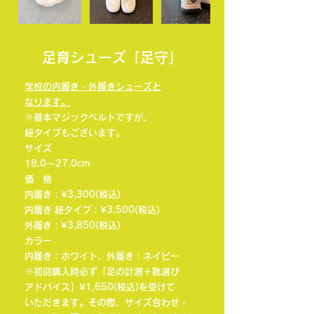
​足育シューズ「足守」
学校の内履き・外履きシューズと
なります。
※基本マジックベルトですが、
紐タイプもございます。
サイズ
18.0〜27.0cm
価 格
内履き：¥3,300(税込)
内履き 紐タイプ：¥3,500(税込)
外履き：¥3,850(税込)
カラー
内履き：ホワイト、外履き：ネイビー
※初回購入時必ず「足の計測＋靴選び
アドバイス」¥1,650(税込)を受けて
いただきます。その際、サイズ合わせ・