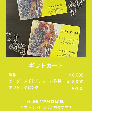
ギフトカード
整体
￥6,600
オーダーメイドインソール作製
¥18,000
ギフトラッピング
¥200
※LINE会員様は特別に
ギフトラッピングが無料です！
※ハガキサイズで特別感のある
ギフトカードとなっております。
ギフトカードを貰った方は、