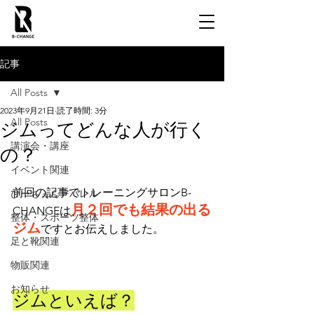
記事
All Posts
2023年9月21日
読了時間: 3分
All Posts
ジムってどんな人が行く
講演会・講座
の？
イベント関連
前回の記事でトレーニングサロンB-
びーちぇんアパレル
月２回でも結果の出る
CHANGEは
整体・スポーツ整体
ジム
ですとお伝えしました。
足と靴関連
物販関連
お知らせ
ジムといえば？