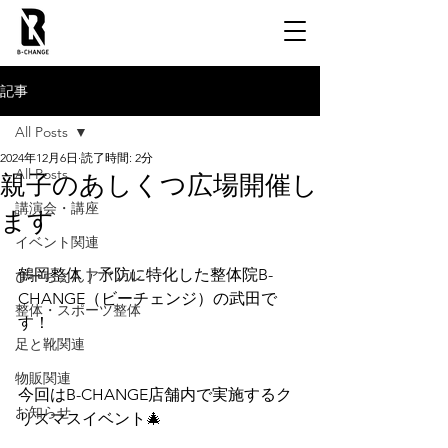
記事
All Posts
2024年12月6日
読了時間: 2分
All Posts
親子のあしくつ広場開催し
講演会・講座
ます
イベント関連
鶴岡整体｜予防に特化した整体院B-
びーちぇんアパレル
CHANGE（ビーチェンジ）の武田で
整体・スポーツ整体
す！
足と靴関連
物販関連
今回はB-CHANGE店舗内で実施するク
お知らせ
リスマスイベント🎄